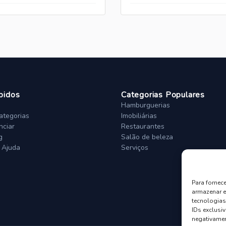
pidos
Categorias Populares
Hamburguerias
ategorias
Imobiliárias
ciar
Restaurantes
g
Salão de beleza
 Ajuda
Serviços
Para fornec
armazenar e
tecnologia
IDs exclusiv
negativamen