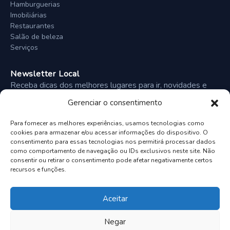
Hamburguerias
Imobiliárias
Restaurantes
Salão de beleza
Serviços
Newsletter Local
Receba dicas dos melhores lugares para ir, novidades e
ofertas diretamente no seu e-mail semanalmente.
Gerenciar o consentimento
Para fornecer as melhores experiências, usamos tecnologias como
cookies para armazenar e/ou acessar informações do dispositivo. O
Inscrever-se
consentimento para essas tecnologias nos permitirá processar dados
como comportamento de navegação ou IDs exclusivos neste site. Não
consentir ou retirar o consentimento pode afetar negativamente certos
recursos e funções.
© 2026 akiperto. Todos os direitos reservados.
Aceitar
Termos de Uso
Politica de Privacidade
Configuracoes de Cookies
Negar